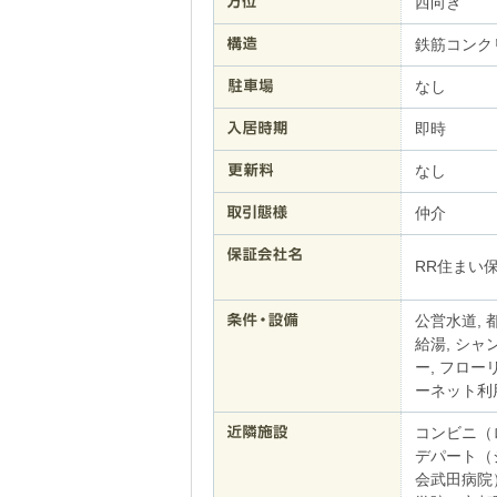
西向き
鉄筋コンク
なし
即時
なし
仲介
RR住まい
公営水道, 
給湯, シャ
ー, フロー
ーネット利用
コンビニ（
デパート（
会武田病院）