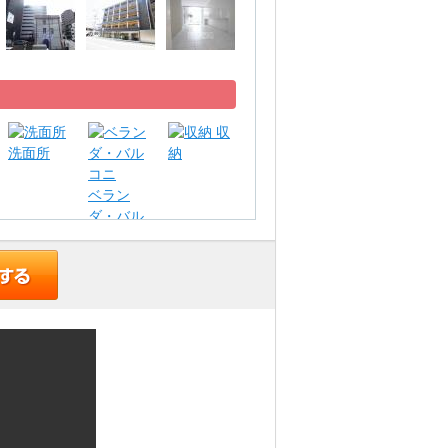
収
洗面所
納
ベラン
ダ・バル
コニ