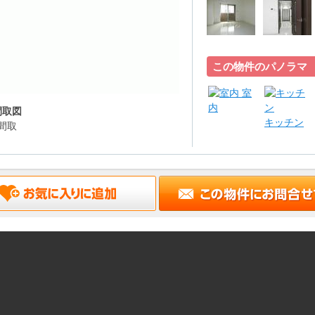
この物件のパノラマ
室
内
間取図
キッチン
間取