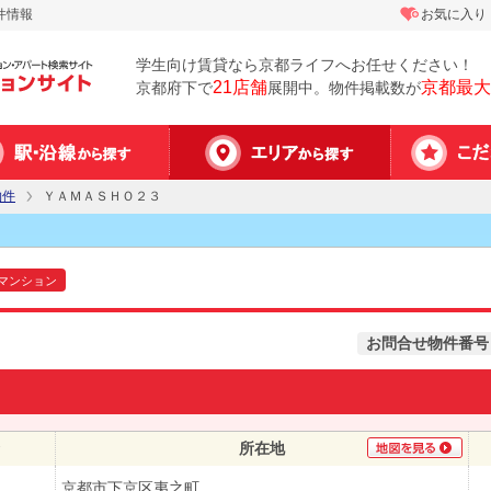
件情報
お気に入り
学生向け賃貸なら京都ライフへお任せください！
21店舗
京都最大
京都府下で
展開中。物件掲載数が
物件
ＹＡＭＡＳＨＯ２３
マンション
お問合せ物件番号
所在地
京都市下京区夷之町