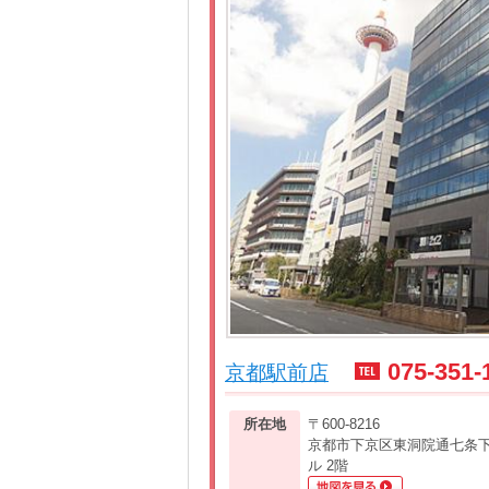
075-351-
京都駅前店
所在地
〒600-8216
京都市下京区東洞院通七条下る
ル 2階