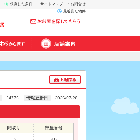
保存した条件
サイトマップ
お問合せ
最近見た物件
級
！
24776
情報更新日
2026/07/28
間取り
部屋番号
1K
202