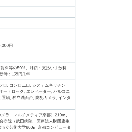
,000円
賃料等の50%、月額：支払い手数料
新時：1万円/1年
コンロ, コンロ二口, システムキッチン,
 オートロック, エレベーター, バルコニ
ミ置場, 独立洗面台, 防犯カメラ, インタ
メラ マルチメディア京都）219m、
総合病院（武田病院 医療法人財団康生
都市立芸術大学800m 京都コンピュータ