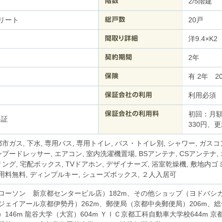
2/5階建
リート
20戸
洋9.4×K2
2年
有 2年 20
利用必須
初回：月額
保証
330円、更
都市ガス, 下水, 専用バス, 専用トイレ, バス・トイレ別, シャワー, ガス
ンプードレッサー, エアコン, 室内洗濯機置場, BSアンテナ, CSアンテナ,
リング, 宅配ボックス, TVドアホン, デザイナーズ, 浴室乾燥機, 敷地内ゴ
料無料, ディンプルキー, シューズボックス, ２人入居可
ローソン 新京都センタービル店）182m、その他ショップ（ヨドバシカ
ジェイアール京都伊勢丹）262m、郵便局（京都中央郵便局）206m、
146m 龍谷大学（大宮）604m ＹＩＣ京都工科自動車大学校644m 京