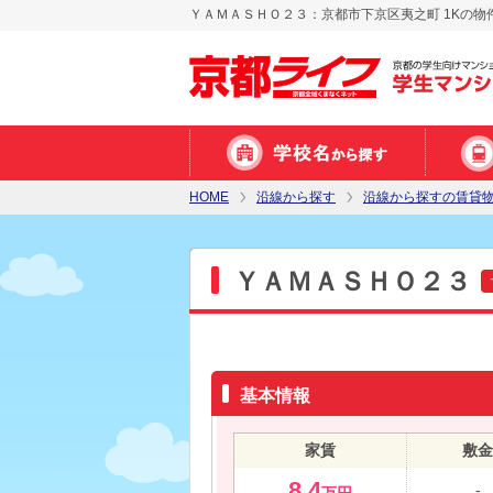
ＹＡＭＡＳＨＯ２３：京都市下京区夷之町 1Kの物
HOME
沿線から探す
沿線から探すの賃貸
ＹＡＭＡＳＨＯ２３
基本情報
家賃
敷金
8.4
-