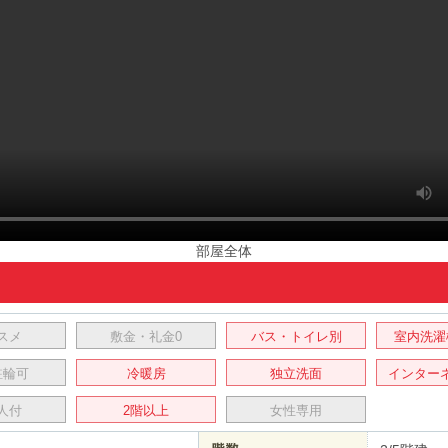
部屋全体
スメ
敷金・礼金0
バス・トイレ別
室内洗濯
駐輪可
冷暖房
独立洗面
インター
人付
2階以上
女性専用