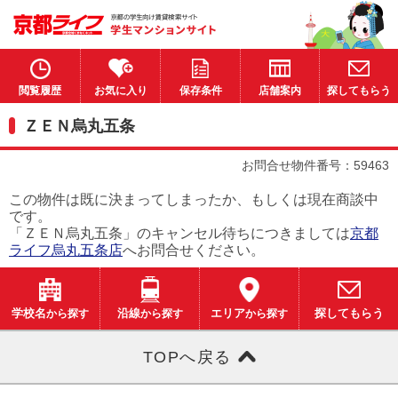
閲覧履歴
お気に入り
保存条件
店舗案内
探してもらう
ＺＥＮ烏丸五条
お問合せ物件番号：59463
この物件は既に決まってしまったか、もしくは現在商談中
です。
「ＺＥＮ烏丸五条」のキャンセル待ちにつきましては
京都
ライフ烏丸五条店
へお問合せください。
学校名
から探す
沿線
から探す
エリア
から探す
探してもらう
TOPへ戻る