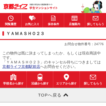
閲覧履歴
お気に入り
保存条件
店舗案内
探してもらう
ＹＡＭＡＳＨＯ２３
お問合せ物件番号：24776
この物件は既に決まってしまったか、もしくは現在商談中
です。
「ＹＡＭＡＳＨＯ２３」のキャンセル待ちにつきましては
京都ライフ京都駅前店
へお問合せください。
学校名
から探す
沿線
から探す
エリア
から探す
探してもらう
TOPへ戻る