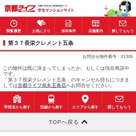
閲覧履歴
お気に入り
保存条件
店舗案内
探してもらう
第３７長栄クレメント五条
お問合せ物件番号：01305
この物件は既に決まってしまったか、もしくは現在商談中
です。
「第３７長栄クレメント五条」のキャンセル待ちにつきま
しては
京都ライフ烏丸五条店
へお問合せください。
学校名
から探す
沿線
から探す
エリア
から探す
探してもらう
TOPへ戻る