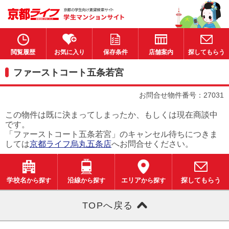
閲覧履歴
お気に入り
保存条件
店舗案内
探してもらう
ファーストコート五条若宮
お問合せ物件番号：27031
この物件は既に決まってしまったか、もしくは現在商談中
です。
「ファーストコート五条若宮」のキャンセル待ちにつきま
しては
京都ライフ烏丸五条店
へお問合せください。
学校名
から探す
沿線
から探す
エリア
から探す
探してもらう
TOPへ戻る