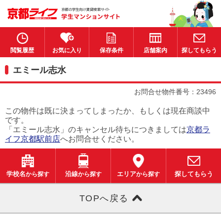
閲覧履歴
お気に入り
保存条件
店舗案内
探してもらう
エミール志水
お問合せ物件番号：23496
この物件は既に決まってしまったか、もしくは現在商談中
です。
「エミール志水」のキャンセル待ちにつきましては
京都ラ
イフ京都駅前店
へお問合せください。
学校名
から探す
沿線
から探す
エリア
から探す
探してもらう
TOPへ戻る