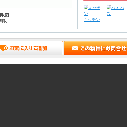
バ
ス
間取図
キッチン
間取