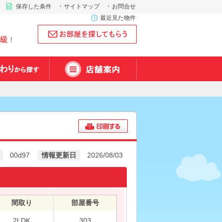
保存した条件
サイトマップ
お問合せ
最近見た物件
級
！
00d97
情報更新日
2026/08/03
間取り
部屋番号
2LDK
303