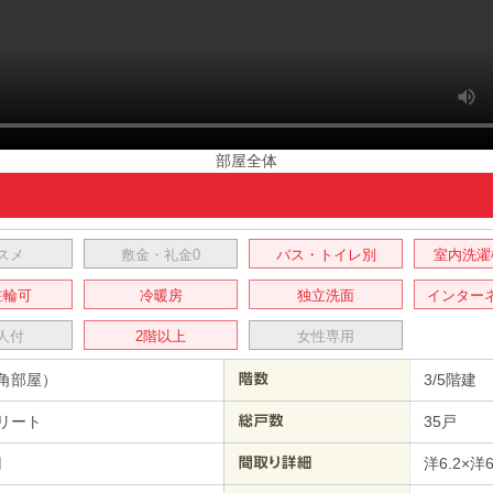
部屋全体
スメ
敷金・礼金0
バス・トイレ別
室内洗濯
駐輪可
冷暖房
独立洗面
インター
人付
2階以上
女性専用
角部屋）
3/5階建
リート
35戸
円
洋6.2×洋6