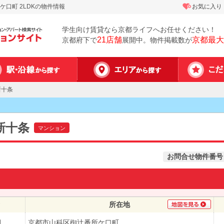
口町 2LDKの物件情報
お気に入り
学生向け賃貸なら京都ライフへお任せください！
21店舗
京都最大
京都府下で
展開中。物件掲載数が
新十条
新十条
マンション
お問合せ物件番号
所在地
月
京都市山科区椥辻番所ケ口町