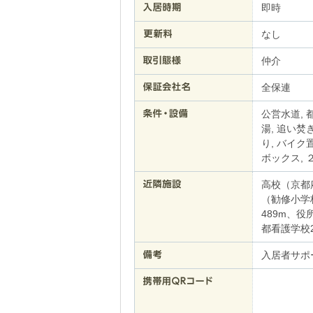
即時
なし
仲介
全保連
公営水道, 
湯, 追い焚
り, バイク
ボックス, 
高校（京都
（勧修小学
489m、役
都看護学校2
入居者サポー