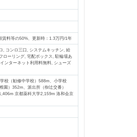
賃料等の50%、更新時：1.3万円/1年
ンロ, コンロ三口, システムキッチン, 給
 フローリング, 宅配ボックス, 駐輪場あ
台, インターネット利用料無料, シューズ
中学校（勧修中学校）588m、小学校
稚園）352m、派出所（椥辻交番）
06m 京都薬科大学2,159m 洛和会京