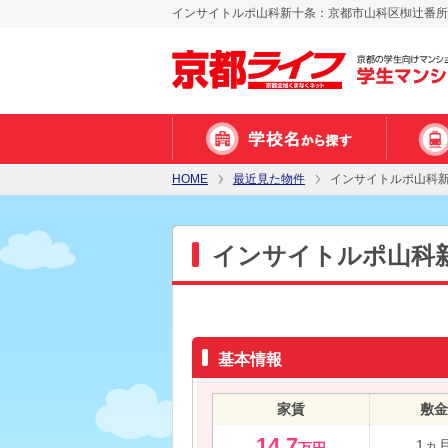
インサイトルポ山科新十条：京都市山科区椥辻番所ケ
HOME
最近見た物件
インサイトルポ山科
インサイトルポ山科
基本情報
家賃
敷金
14.7
1ヵ