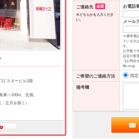
7
1 スタービル1階
条東へ100m、北側。
（盆・正月を除く）