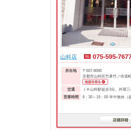
075-595-767
山科店
所在地
〒607-8080
京都市山科区竹鼻竹ノ街道町1
交通
ＪＲ山科駅徒歩3分。外環三
営業時間
9：30～19：00 年中無休