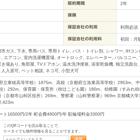
2年
利用必須
初回：月額
都市ガス, 下水, 専用バス, 専用トイレ, バス・トイレ別, シャワー, IHコ
き, エアコン, 室内洗濯機置場, オートロック, エレベーター, バルコニー,
置き場あり, 角部屋, TVドアホン, 温水洗浄便座, 浴室乾燥機, 独立洗面
２人入居可, ペット相談, ネコ可, 小型犬可
府立東稜高等学校）1875m、高校（京都府立洛東高等学校）2953m、
校）292m、保育園・保育所（椥辻こども園）180m、幼稚園（すみれ幼
所（京都市山科区役所）269m、警察署（山科警察署）969m 京都橘大学1,4
,423m
ト16500円/2年 町会費4800円/年 駐輪場料金3300円
このQRコードを読み取ることで、
ケータイでも物件情報を見ることができます。