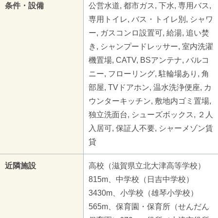
条件・設備
公営水道, 都市ガス, 下水, 専用バス,
専用トイレ, バス・トイレ別, シャワ
ー, ガスコンロ設置可, 給湯, 追い焚
き, シャンプードレッサー, 室内洗濯
機置場, CATV, BSアンテナ, バルコ
ニー, フローリング, 駐輪場あり, 角
部屋, TVドアホン, 温水洗浄便座, カ
ウンターキッチン, 敷地内ゴミ置場,
独立洗面台, シューズボックス, ２人
入居可, 保証人不要, シャーメゾン賃
貸
近隣施設
高校（滋賀県立北大津高等学校）
815m、中学校（日吉中学校）
3430m、小学校（雄琴小学校）
565m、保育園・保育所（せんだん