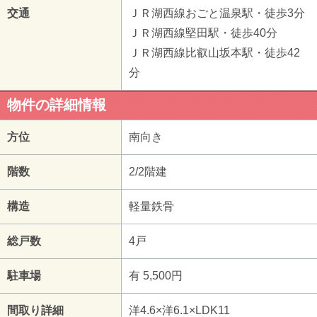
交通
ＪＲ湖西線おごと温泉駅・徒歩3分
ＪＲ湖西線堅田駅・徒歩40分
ＪＲ湖西線比叡山坂本駅・徒歩42
分
物件の詳細情報
方位
南向き
階数
2/2階建
構造
軽量鉄骨
総戸数
4戸
駐車場
有 5,500円
間取り詳細
洋4.6×洋6.1×LDK11