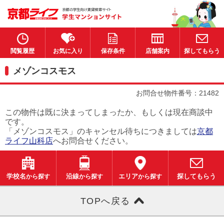
閲覧履歴
お気に入り
保存条件
店舗案内
探してもらう
メゾンコスモス
お問合せ物件番号：21482
この物件は既に決まってしまったか、もしくは現在商談中
です。
「メゾンコスモス」のキャンセル待ちにつきましては
京都
ライフ山科店
へお問合せください。
学校名
から探す
沿線
から探す
エリア
から探す
探してもらう
TOPへ戻る