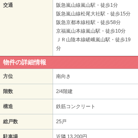
交通
阪急嵐山線嵐山駅・徒歩1分
阪急嵐山線松尾大社駅・徒歩15分
阪急京都本線桂駅・徒歩58分
京福嵐山本線嵐山駅・徒歩10分
ＪＲ山陰本線嵯峨嵐山駅・徒歩19
分
物件の詳細情報
方位
南向き
階数
2/4階建
構造
鉄筋コンクリート
総戸数
25戸
駐車場
近隣 13,200円