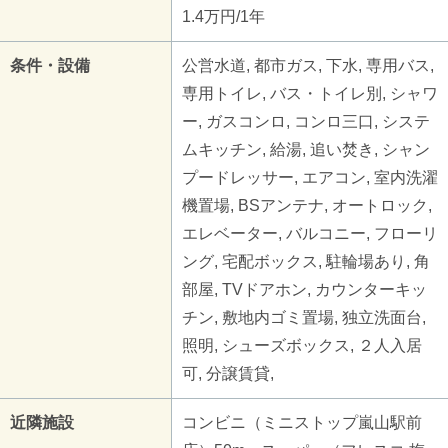
1.4万円/1年
条件・設備
公営水道, 都市ガス, 下水, 専用バス,
専用トイレ, バス・トイレ別, シャワ
ー, ガスコンロ, コンロ三口, システ
ムキッチン, 給湯, 追い焚き, シャン
プードレッサー, エアコン, 室内洗濯
機置場, BSアンテナ, オートロック,
エレベーター, バルコニー, フローリ
ング, 宅配ボックス, 駐輪場あり, 角
部屋, TVドアホン, カウンターキッ
チン, 敷地内ゴミ置場, 独立洗面台,
照明, シューズボックス, ２人入居
可, 分譲賃貸,
近隣施設
コンビニ（ミニストップ嵐山駅前