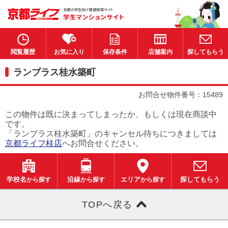
閲覧履歴
お気に入り
保存条件
店舗案内
探してもらう
ランブラス桂水築町
お問合せ物件番号：15489
この物件は既に決まってしまったか、もしくは現在商談中
です。
「ランブラス桂水築町」のキャンセル待ちにつきましては
京都ライフ桂店
へお問合せください。
学校名
から探す
沿線
から探す
エリア
から探す
探してもらう
TOPへ戻る