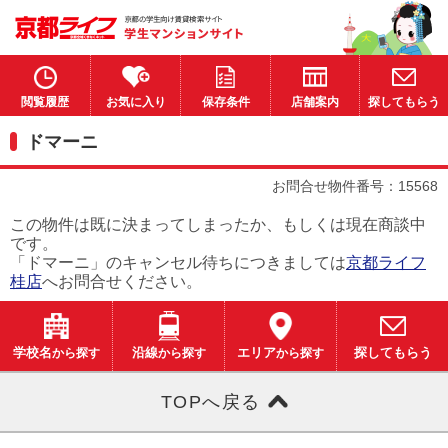
閲覧履歴
お気に入り
保存条件
店舗案内
探してもらう
ドマーニ
お問合せ物件番号：15568
この物件は既に決まってしまったか、もしくは現在商談中
です。
「ドマーニ」のキャンセル待ちにつきましては
京都ライフ
桂店
へお問合せください。
学校名
から探す
沿線
から探す
エリア
から探す
探してもらう
TOPへ戻る