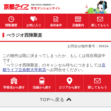
閲覧履歴
お気に入り
保存条件
店舗案内
探してもらう
べラジオ西陣聚楽
お問合せ物件番号：49434
この物件は既に決まってしまったか、もしくは現在商談中
です。
「べラジオ西陣聚楽」のキャンセル待ちにつきましては
京
都ライフ立命館大学前店
へお問合せください。
学校名
から探す
沿線
から探す
エリア
から探す
探してもらう
TOPへ戻る