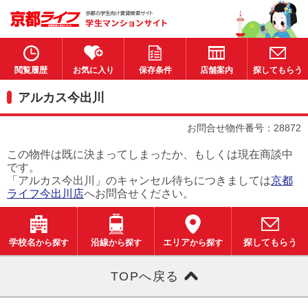
閲覧履歴
お気に入り
保存条件
店舗案内
探してもらう
アルカス今出川
お問合せ物件番号：28872
この物件は既に決まってしまったか、もしくは現在商談中
です。
「アルカス今出川」のキャンセル待ちにつきましては
京都
ライフ今出川店
へお問合せください。
学校名
から探す
沿線
から探す
エリア
から探す
探してもらう
TOPへ戻る