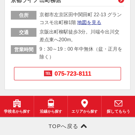
京都ライフ 出町柳店
京都市左京区田中関田町 22-13 グラン
住所
コスモ出町柳1階
地図を見る
京阪出町柳駅徒歩3分。川端今出川交
交通
差点東へ200m。
9：30～19：00 年中無休（盆・正月を
営業時間
除く）
075-723-8111
学校名
から探す
沿線
から探す
エリア
から探す
探してもらう
TOPへ戻る