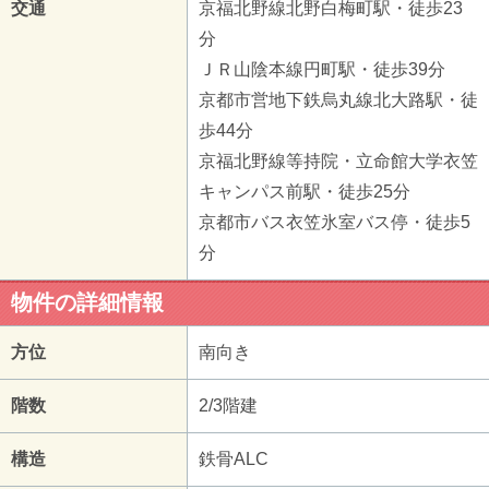
交通
京福北野線北野白梅町駅・徒歩23
分
ＪＲ山陰本線円町駅・徒歩39分
京都市営地下鉄烏丸線北大路駅・徒
歩44分
京福北野線等持院・立命館大学衣笠
キャンパス前駅・徒歩25分
京都市バス衣笠氷室バス停・徒歩5
分
物件の詳細情報
方位
南向き
階数
2/3階建
構造
鉄骨ALC