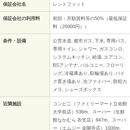
保証会社名
レントフィット
保証会社の利用料
初回：月額賃料等の50%（最低保証
料（20000円））
条件・設備
公営水道, 都市ガス, 下水, 専用バス,
専用トイレ, シャワー, ガスコンロ,
システムキッチン, 給湯, エアコン,
BSアンテナ, バルコニー, フローリ
ング, 冷蔵庫あり, 駐輪場あり, バイ
ク置き場あり, 光ファイバー, 防犯カ
メラ, シューズボックス
近隣施設
コンビニ（ファミリーマート立命館
大学前店）536m、スーパー（生鮮
館なかむら 衣笠店）947m、スーパ
ー（エムジー 金閣寺店）1000m、