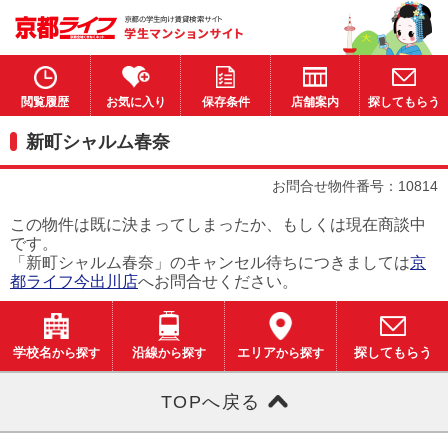
閲覧履歴
お気に入り
保存条件
店舗案内
探してもらう
新町シャルム春奈
お問合せ物件番号：10814
この物件は既に決まってしまったか、もしくは現在商談中
です。
「新町シャルム春奈」のキャンセル待ちにつきましては
京
都ライフ今出川店
へお問合せください。
学校名
から探す
沿線
から探す
エリア
から探す
探してもらう
TOPへ戻る