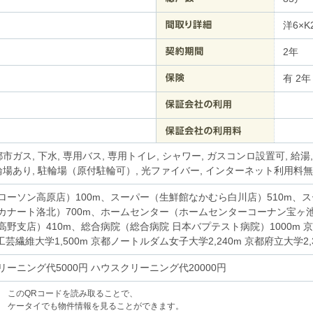
洋6×K
2年
有 2年
都市ガス, 下水, 専用バス, 専用トイレ, シャワー, ガスコンロ設置可, 給湯, 
輪場あり, 駐輪場（原付駐輪可）, 光ファイバー, インターネット利用料無
ローソン高原店）100m、スーパー（生鮮館なかむら白川店）510m、ス
カナート洛北）700m、ホームセンター（ホームセンターコーナン宝ヶ池
高野支店）410m、総合病院（総合病院 日本バプテスト病院）1000m 京
都工芸繊維大学1,500m 京都ノートルダム女子大学2,240m 京都府立大学2,
ーニング代5000円 ハウスクリーニング代20000円
このQRコードを読み取ることで、
ケータイでも物件情報を見ることができます。