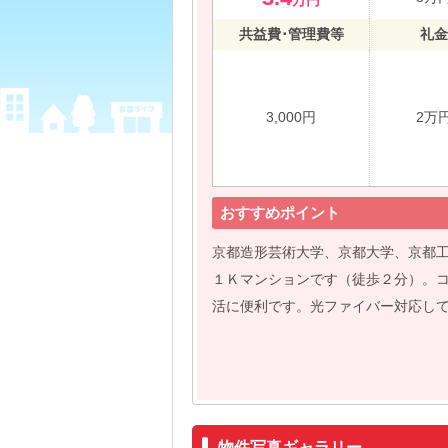
万円
共益費･管理費等
礼金
3,000円
2万
おすすめポイント
京都造形芸術大学、京都大学、京都
１Ｋマンションです（徒歩２分）。
活に便利です。光ファイバー対応し
物件写真ギャラリー