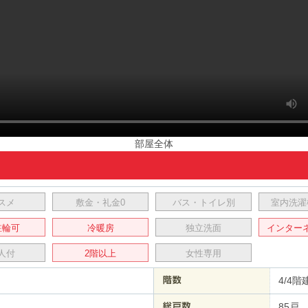
部屋全体
スメ
敷金・礼金0
バス・トイレ別
室内洗濯
駐輪可
冷暖房
独立洗面
インター
人付
2階以上
女性専用
4/4階
85戸