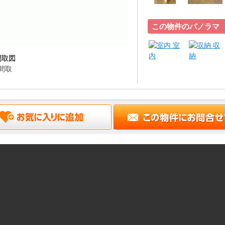
この物件のパノラマ
室
収
内
納
間取図
間取