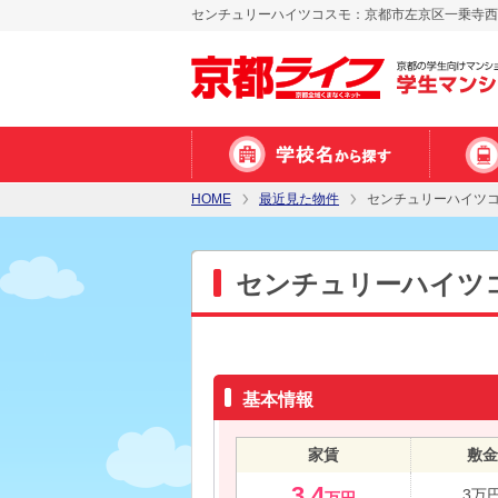
センチュリーハイツコスモ：京都市左京区一乗寺西水
HOME
最近見た物件
センチュリーハイツ
センチュリーハイツ
基本情報
家賃
敷金
3.4
3万