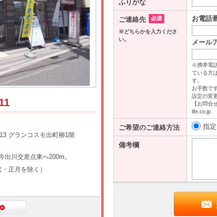
11
13 グランコスモ出町柳1階
今出川交差点東へ200m。
（盆・正月を除く）