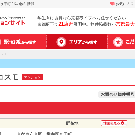
干町 1Kの物件情報
お気に入り
学生向け賃貸なら京都ライフへお任せください！
21店舗
京都最大
京都府下で
展開中。物件掲載数が
コスモ
コスモ
マンション
お問合せ物件番号
所在地
円
京都市左京区一乗寺西水干町