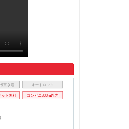
機置き場
オートロック
ネット無料
コンビニ800m以内
建