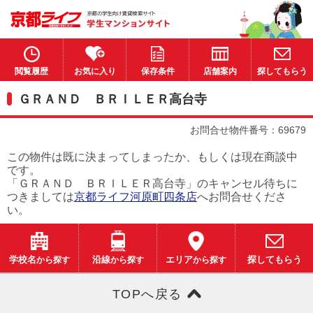
閲覧履歴
お気に入り
保存条件
店舗案内
探してもらう
ＧＲＡＮＤ ＢＲＩＬＥＲ高台寺
お問合せ物件番号：69679
この物件は既に決まってしまったか、もしくは現在商談中
です。
「ＧＲＡＮＤ ＢＲＩＬＥＲ高台寺」のキャンセル待ちに
つきましては
京都ライフ河原町四条店
へお問合せくださ
い。
学校名
から探す
沿線
から探す
エリア
から探す
探してもらう
TOPへ戻る