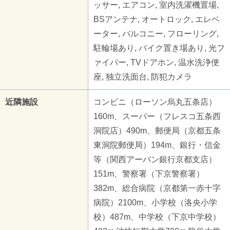
ッサー, エアコン, 室内洗濯機置場,
BSアンテナ, オートロック, エレベ
ーター, バルコニー, フローリング,
駐輪場あり, バイク置き場あり, 光フ
ァイバー, TVドアホン, 温水洗浄便
座, 独立洗面台, 防犯カメラ
近隣施設
コンビニ（ローソン烏丸五条店）
160m、スーパー（フレスコ五条西
洞院店）490m、郵便局（京都五条
東洞院郵便局）194m、銀行・信金
等（関西アーバン銀行京都支店）
151m、警察署（下京警察署）
382m、総合病院（京都第一赤十字
病院）2100m、小学校（洛央小学
校）487m、中学校（下京中学校）