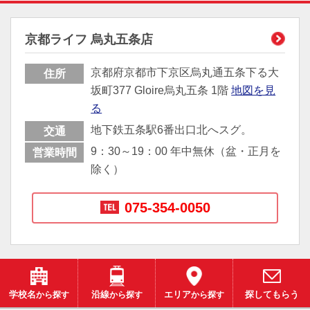
京都ライフ 烏丸五条店
京都府京都市下京区烏丸通五条下る大
住所
坂町377 Gloire烏丸五条 1階
地図を見
る
地下鉄五条駅6番出口北へスグ。
交通
9：30～19：00 年中無休（盆・正月を
営業時間
除く）
075-354-0050
学校名
から探す
沿線
から探す
エリア
から探す
探してもらう