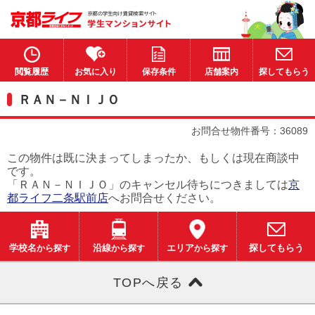
閲覧履歴
お気に入り
保存条件
店舗案内
探してもらう
ＲＡＮ－ＮＩＪＯ
お問合せ物件番号：36089
この物件は既に決まってしまったか、もしくは現在商談中
です。
「ＲＡＮ－ＮＩＪＯ」のキャンセル待ちにつきましては
京
都ライフ二条駅前店
へお問合せください。
学校名
から探す
沿線
から探す
エリア
から探す
探してもらう
TOPへ戻る