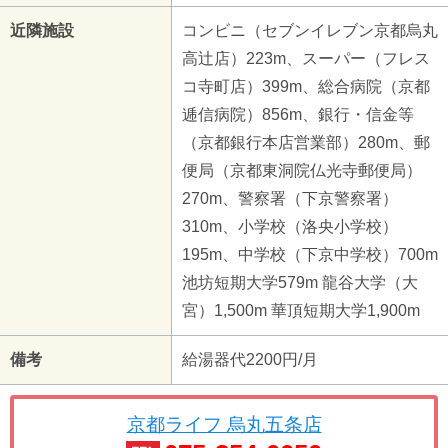
近隣施設
コンビニ（セブンイレブン京都烏丸
高辻店）223m、スーパー（フレス
コ寺町店）399m、総合病院（京都
逓信病院）856m、銀行・信金等
（京都銀行本店営業部）280m、郵
便局（京都東洞院仏光寺郵便局）
270m、警察署（下京警察署）
310m、小学校（洛央小学校）
195m、中学校（下京中学校）700m
池坊短期大学579m 龍谷大学（大
宮）1,500m 華頂短期大学1,900m
備考
給湯器代2200円/月
京都ライフ 烏丸五条店