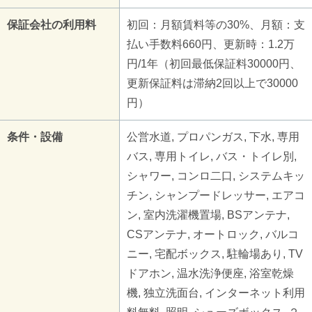
保証会社の利用料
初回：月額賃料等の30%、月額：支
払い手数料660円、更新時：1.2万
円/1年（初回最低保証料30000円、
更新保証料は滞納2回以上で30000
円）
条件・設備
公営水道, プロパンガス, 下水, 専用
バス, 専用トイレ, バス・トイレ別,
シャワー, コンロ二口, システムキッ
チン, シャンプードレッサー, エアコ
ン, 室内洗濯機置場, BSアンテナ,
CSアンテナ, オートロック, バルコ
ニー, 宅配ボックス, 駐輪場あり, TV
ドアホン, 温水洗浄便座, 浴室乾燥
機, 独立洗面台, インターネット利用