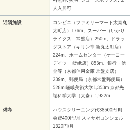
料無料, 照明, シューズボックス, ２
人入居可
近隣施設
コンビニ（ファミリーマート太秦丸
太町店）176m、スーパー（いかり
ライクス 常盤店）250m、ドラッ
グストア（キリン堂 新丸太町店）
224m、ホームセンター（ケーヨー
デイツー 嵯峨店）853m、銀行・信
金等（京都信用金庫 常盤支店）
239m、郵便局（京都常盤郵便局）
528m 嵯峨美術大学1,353m 京都先
端科学大学（太秦）1,932m
備考
ハウスクリーニング代38500円 町
会費400円/月 スマサポコンシェル
1320円/月