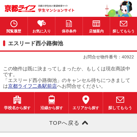
閲覧履歴
お気に入り
保存条件
店舗案内
探してもらう
エスリード西小路御池
お問合せ物件番号：40922
この物件は既に決まってしまったか、もしくは現在商談中
です。
「エスリード西小路御池」のキャンセル待ちにつきまして
は
京都ライフ二条駅前店
へお問合せください。
学校名
から探す
沿線
から探す
エリア
から探す
探してもらう
TOPへ戻る