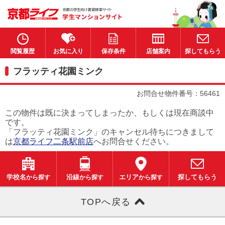
閲覧履歴
お気に入り
保存条件
店舗案内
探してもらう
フラッティ花園ミンク
お問合せ物件番号：56461
この物件は既に決まってしまったか、もしくは現在商談中
です。
「フラッティ花園ミンク」のキャンセル待ちにつきまして
は
京都ライフ二条駅前店
へお問合せください。
学校名
から探す
沿線
から探す
エリア
から探す
探してもらう
TOPへ戻る