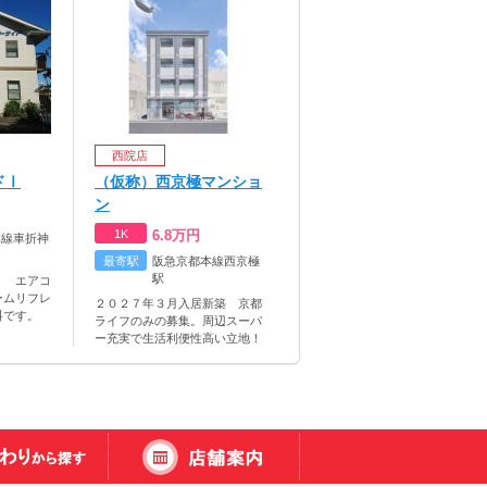
西院店
ドⅠ
（仮称）西京極マンショ
ン
1K
6.8
万円
本線車折神
最寄駅
阪急京都本線西京極
駅
。 エアコ
ームリフレ
２０２７年３月入居新築 京都
料です。
ライフのみの募集。周辺スーパ
ー充実で生活利便性高い立地！