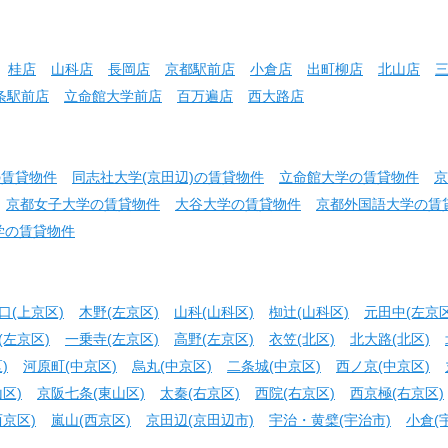
桂店
山科店
長岡店
京都駅前店
小倉店
出町柳店
北山店
条駅前店
立命館大学前店
百万遍店
西大路店
の賃貸物件
同志社大学(京田辺)の賃貸物件
立命館大学の賃貸物件
京
京都女子大学の賃貸物件
大谷大学の賃貸物件
京都外国語大学の賃
学の賃貸物件
口(上京区)
木野(左京区)
山科(山科区)
椥辻(山科区)
元田中(左京区
(左京区)
一乗寺(左京区)
高野(左京区)
衣笠(北区)
北大路(北区)
)
河原町(中京区)
烏丸(中京区)
二条城(中京区)
西ノ京(中京区)
区)
京阪七条(東山区)
太秦(右京区)
西院(右京区)
西京極(右京区)
京区)
嵐山(西京区)
京田辺(京田辺市)
宇治・黄檗(宇治市)
小倉(