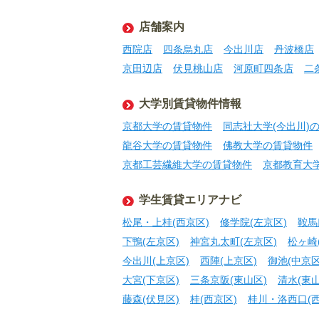
店舗案内
西院店
四条烏丸店
今出川店
丹波橋店
京田辺店
伏見桃山店
河原町四条店
二
大学別賃貸物件情報
京都大学の賃貸物件
同志社大学(今出川)
龍谷大学の賃貸物件
佛教大学の賃貸物件
京都工芸繊維大学の賃貸物件
京都教育大
学生賃貸エリアナビ
松尾・上桂(西京区)
修学院(左京区)
鞍馬
下鴨(左京区)
神宮丸太町(左京区)
松ヶ崎
今出川(上京区)
西陣(上京区)
御池(中京区
大宮(下京区)
三条京阪(東山区)
清水(東山
藤森(伏見区)
桂(西京区)
桂川・洛西口(西