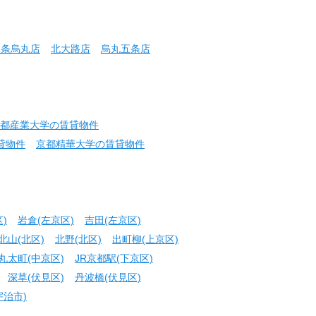
三条烏丸店
北大路店
烏丸五条店
都産業大学の賃貸物件
貸物件
京都精華大学の賃貸物件
)
岩倉(左京区)
吉田(左京区)
北山(北区)
北野(北区)
出町柳(上京区)
丸太町(中京区)
JR京都駅(下京区)
深草(伏見区)
丹波橋(伏見区)
宇治市)