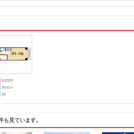
6.5
万円
30.51㎡
1K
件も見ています。