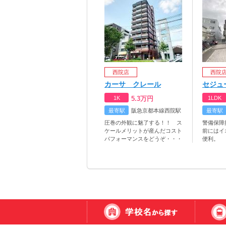
西院店
西院
カーサ クレール
セジュ
1K
5.3
万円
1LDK
最寄駅
阪急京都本線西院駅
最寄駅
圧巻の外観に魅了する！！ ス
警備保障
ケールメリットが産んだコスト
前にはイ
パフォーマンスをどうぞ・・・
便利。