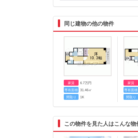
同じ建物の他の物件
家賃
6.7
万円
家賃
専有面積
31.46㎡
専有面積
間取り
1K
間取り
この物件を見た人はこんな物