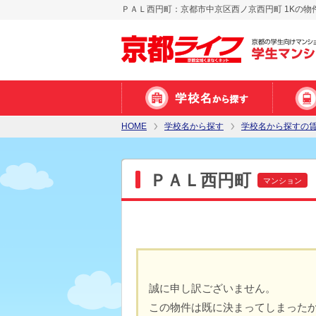
ＰＡＬ西円町：京都市中京区西ノ京西円町 1Kの物
HOME
学校名から探す
学校名から探すの
ＰＡＬ西円町
マンション
誠に申し訳ございません。
この物件は既に決まってしまった