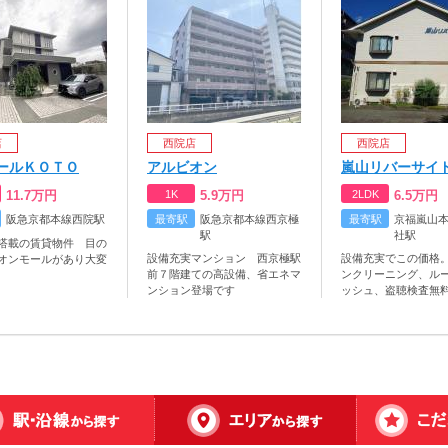
店
西院店
西院店
ールＫＯＴＯ
アルビオン
嵐山リバーサイ
11.7
万円
1K
5.9
万円
2LDK
6.5
万円
阪急京都本線西院駅
最寄駅
阪急京都本線西京極
最寄駅
京福嵐山
駅
社駅
搭載の賃貸物件 目の
設備充実マンション 西京極駅
設備充実でこの価格
オンモールがあり大変
前７階建ての高設備、省エネマ
ンクリーニング、ル
ンション登場です
ッシュ、盗聴検査無