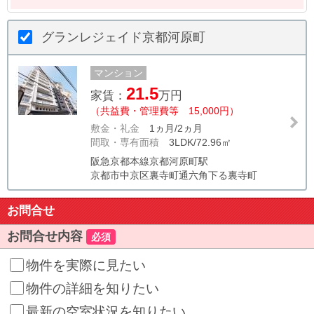
グランレジェイド京都河原町
マンション
21.5
家賃：
万円
（共益費・管理費等 15,000円）
敷金・礼金
1ヵ月/2ヵ月
間取・専有面積
3LDK/72.96㎡
阪急京都本線京都河原町駅
京都市中京区裏寺町通六角下る裏寺町
お問合せ
お問合せ内容
必須
物件を実際に見たい
物件の詳細を知りたい
最新の空室状況を知りたい