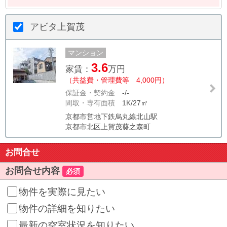
アビタ上賀茂
マンション
3.6
家賃：
万円
（共益費・管理費等 4,000円）
保証金・契約金
-/-
間取・専有面積
1K/27㎡
京都市営地下鉄烏丸線北山駅
京都市北区上賀茂葵之森町
お問合せ
お問合せ内容
必須
物件を実際に見たい
物件の詳細を知りたい
最新の空室状況を知りたい