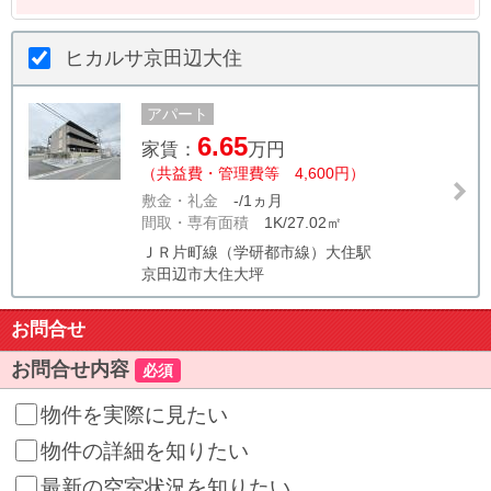
ヒカルサ京田辺大住
アパート
6.65
家賃：
万円
（共益費・管理費等 4,600円）
敷金・礼金
-/1ヵ月
間取・専有面積
1K/27.02㎡
ＪＲ片町線（学研都市線）大住駅
京田辺市大住大坪
お問合せ
お問合せ内容
必須
物件を実際に見たい
物件の詳細を知りたい
最新の空室状況を知りたい