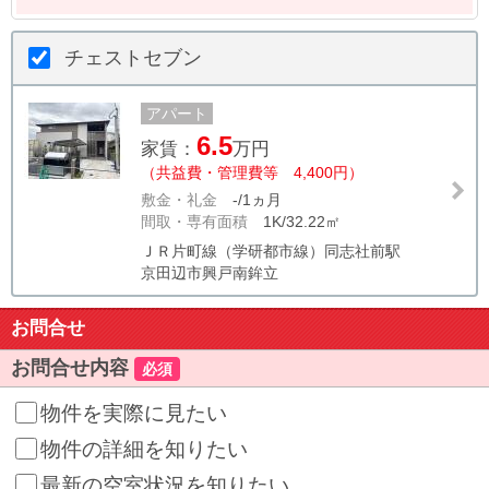
チェストセブン
アパート
6.5
家賃：
万円
（共益費・管理費等 4,400円）
敷金・礼金
-/1ヵ月
間取・専有面積
1K/32.22㎡
ＪＲ片町線（学研都市線）同志社前駅
京田辺市興戸南鉾立
お問合せ
お問合せ内容
必須
物件を実際に見たい
物件の詳細を知りたい
最新の空室状況を知りたい