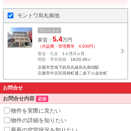
モントワ烏丸御池
マンション
5.4
家賃：
万円
（共益費・管理費等 4,500円）
敷金・礼金
1ヵ月/1ヵ月
間取・専有面積
1K/20.48㎡
京都市営地下鉄烏丸線烏丸御池駅
京都市中京区両替町通二条下ル金吹町
お問合せ
お問合せ内容
必須
物件を実際に見たい
物件の詳細を知りたい
最新の空室状況を知りたい