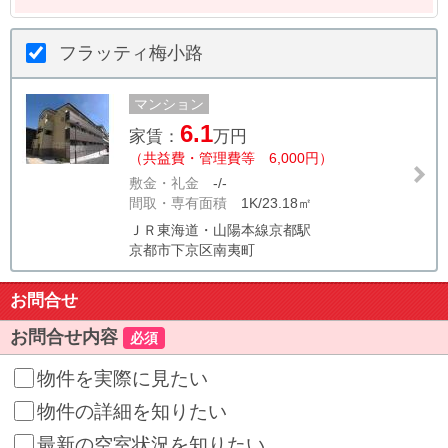
フラッティ梅小路
マンション
6.1
家賃：
万円
（共益費・管理費等 6,000円）
敷金・礼金
-/-
間取・専有面積
1K/23.18㎡
ＪＲ東海道・山陽本線京都駅
京都市下京区南夷町
お問合せ
お問合せ内容
必須
物件を実際に見たい
物件の詳細を知りたい
最新の空室状況を知りたい