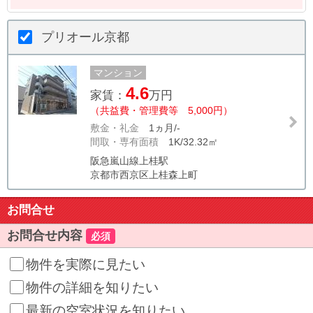
プリオール京都
マンション
4.6
家賃：
万円
（共益費・管理費等 5,000円）
敷金・礼金
1ヵ月/-
間取・専有面積
1K/32.32㎡
阪急嵐山線上桂駅
京都市西京区上桂森上町
お問合せ
お問合せ内容
必須
物件を実際に見たい
物件の詳細を知りたい
最新の空室状況を知りたい