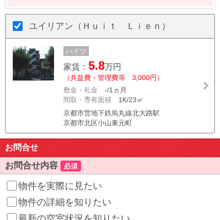
ユイリアン（Ｈｕｉｔ Ｌｉｅｎ）
ハイツ
5.8
家賃：
万円
（共益費・管理費等 3,000円）
敷金・礼金
-/1ヵ月
間取・専有面積
1K/23㎡
京都市営地下鉄烏丸線北大路駅
京都市北区小山東元町
お問合せ
お問合せ内容
必須
物件を実際に見たい
物件の詳細を知りたい
最新の空室状況を知りたい