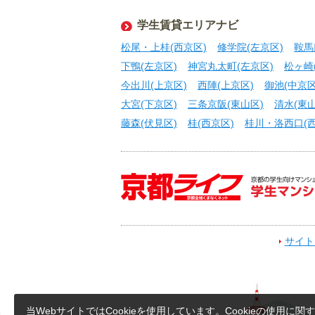
学生賃貸エリアナビ
松尾・上桂(西京区)
修学院(左京区)
鞍馬
下鴨(左京区)
神宮丸太町(左京区)
松ヶ崎
今出川(上京区)
西陣(上京区)
御池(中京区
大宮(下京区)
三条京阪(東山区)
清水(東山
藤森(伏見区)
桂(西京区)
桂川・洛西口(西
サイト
当WebサイトではCookieを使用しています。Cookieの使用に関