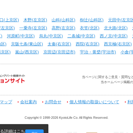
口(上京区)
木野(左京区)
山科(山科区)
椥辻(山科区)
元田中(左京区
(左京区)
一乗寺(左京区)
高野(左京区)
衣笠(北区)
北大路(北区)
)
河原町(中京区)
烏丸(中京区)
二条城(中京区)
西ノ京(中京区)
区)
京阪七条(東山区)
太秦(右京区)
西院(右京区)
西京極(右京区)
京区)
嵐山(西京区)
京田辺(京田辺市)
宇治・黄檗(宇治市)
小倉(
当ページに関するご意見・質問などお問合せ
当ホームページ掲載
マップ
会社案内
お問合せ
個人情報の取扱いについて
利
Copyright © 1998-2026 KyotoLife Co. All Rights Reserved.
する詳細は
こち