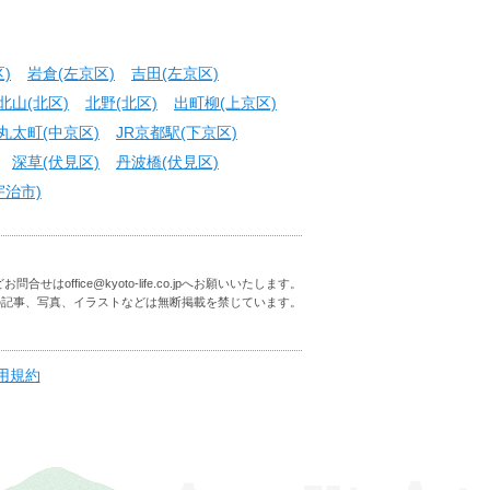
)
岩倉(左京区)
吉田(左京区)
北山(北区)
北野(北区)
出町柳(上京区)
丸太町(中京区)
JR京都駅(下京区)
深草(伏見区)
丹波橋(伏見区)
宇治市)
はoffice@kyoto-life.co.jpへお願いいたします。
の記事、写真、イラストなどは無断掲載を禁じています。
用規約