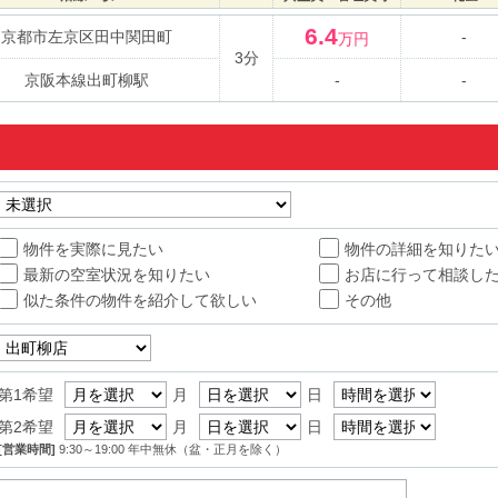
6.4
京都市左京区田中関田町
-
万円
3分
京阪本線出町柳駅
-
-
物件を実際に見たい
物件の詳細を知りた
最新の空室状況を知りたい
お店に行って相談し
似た条件の物件を紹介して欲しい
その他
第1希望
月
日
第2希望
月
日
[営業時間]
9:30～19:00 年中無休（盆・正月を除く）