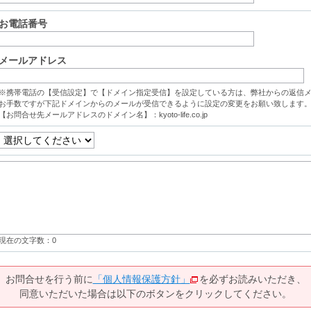
お電話番号
メールアドレス
※携帯電話の【受信設定】で【ドメイン指定受信】を設定している方は、弊社からの返信
お手数ですが下記ドメインからのメールが受信できるように設定の変更をお願い致します
【お問合せ先メールアドレスのドメイン名】：kyoto-life.co.jp
現在の文字数：
0
お問合せを行う前に
「個人情報保護方針」
を必ずお読みいただき、
同意いただいた場合は以下のボタンをクリックしてください。