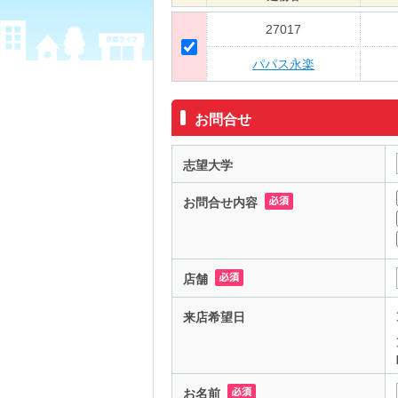
27017
パパス永楽
お問合せ
志望大学
お問合せ内容
店舗
来店希望日
お名前