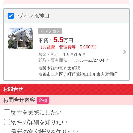
ヴィラ荒神口
マンション
5.5
家賃：
万円
（共益費・管理費等 5,000円）
敷金・礼金
1ヵ月/1ヵ月
間取・専有面積
ワンルーム/27.04㎡
京阪本線神宮丸太町駅
京都市上京区寺町通荒神口上ル東入宮垣町
お問合せ
お問合せ内容
必須
物件を実際に見たい
物件の詳細を知りたい
最新の空室状況を知りたい