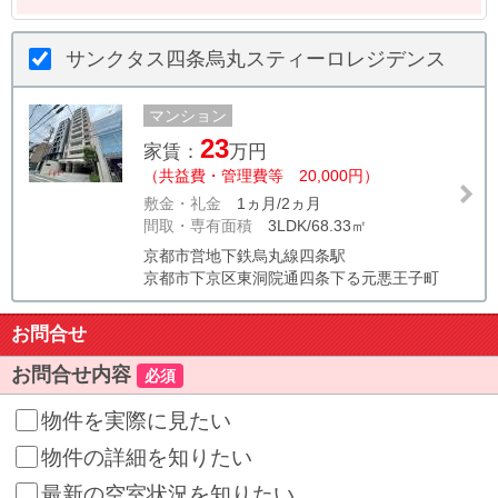
サンクタス四条烏丸スティーロレジデンス
マンション
23
家賃：
万円
（共益費・管理費等 20,000円）
敷金・礼金
1ヵ月/2ヵ月
間取・専有面積
3LDK/68.33㎡
京都市営地下鉄烏丸線四条駅
京都市下京区東洞院通四条下る元悪王子町
お問合せ
お問合せ内容
必須
物件を実際に見たい
物件の詳細を知りたい
最新の空室状況を知りたい