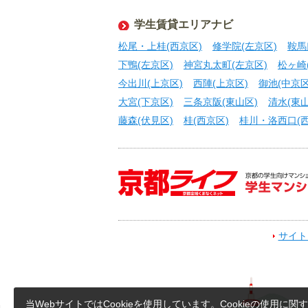
学生賃貸エリアナビ
松尾・上桂(西京区)
修学院(左京区)
鞍馬
下鴨(左京区)
神宮丸太町(左京区)
松ヶ崎
今出川(上京区)
西陣(上京区)
御池(中京区
大宮(下京区)
三条京阪(東山区)
清水(東山
藤森(伏見区)
桂(西京区)
桂川・洛西口(西
サイト
当WebサイトではCookieを使用しています。Cookieの使用に関