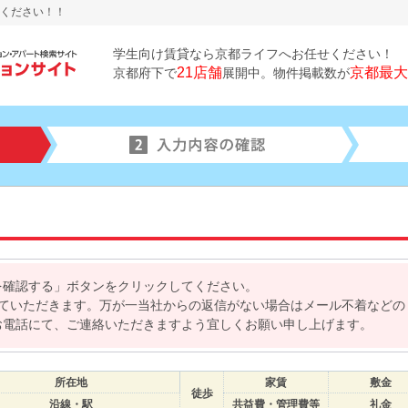
ください！！
学生向け賃貸なら京都ライフへお任せください！
21店舗
京都最大
京都府下で
展開中。物件掲載数が
を確認する」ボタンをクリックしてください。
せていただきます。万が一当社からの返信がない場合はメール不着などの
お電話にて、ご連絡いただきますよう宜しくお願い申し上げます。
所在地
家賃
敷金
徒歩
沿線・駅
共益費・管理費等
礼金