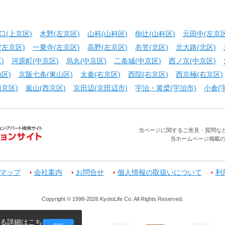
口(上京区)
木野(左京区)
山科(山科区)
椥辻(山科区)
元田中(左京区
(左京区)
一乗寺(左京区)
高野(左京区)
衣笠(北区)
北大路(北区)
)
河原町(中京区)
烏丸(中京区)
二条城(中京区)
西ノ京(中京区)
区)
京阪七条(東山区)
太秦(右京区)
西院(右京区)
西京極(右京区)
京区)
嵐山(西京区)
京田辺(京田辺市)
宇治・黄檗(宇治市)
小倉(
当ページに関するご意見・質問などお問合せ
当ホームページ掲載
マップ
会社案内
お問合せ
個人情報の取扱いについて
利
Copyright © 1998-2026 KyotoLife Co. All Rights Reserved.
する詳細は
こち