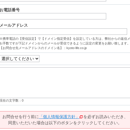
お電話番号
メールアドレス
※携帯電話の【受信設定】で【ドメイン指定受信】を設定している方は、弊社からの返信
お手数ですが下記ドメインからのメールが受信できるように設定の変更をお願い致します
【お問合せ先メールアドレスのドメイン名】：kyoto-life.co.jp
現在の文字数：
0
お問合せを行う前に
「個人情報保護方針」
を必ずお読みいただき、
同意いただいた場合は以下のボタンをクリックしてください。