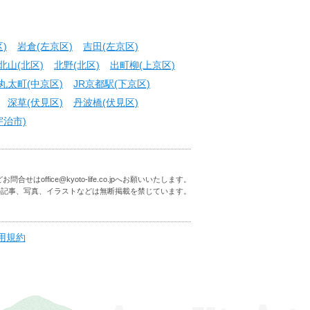
)
岩倉(左京区)
吉田(左京区)
北山(北区)
北野(北区)
出町柳(上京区)
丸太町(中京区)
JR京都駅(下京区)
深草(伏見区)
丹波橋(伏見区)
宇治市)
はoffice@kyoto-life.co.jpへお願いいたします。
の記事、写真、イラストなどは無断掲載を禁じています。
用規約