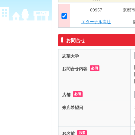
09957
京都
エターナル高辻
お問合せ
志望大学
お問合せ内容
店舗
来店希望日
お名前