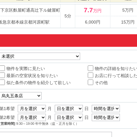
7.7
市下京区麩屋町通高辻下ル鍵屋町
5万円
万円
5分
阪急京都本線京都河原町駅
6,000円
15万円
物件を実際に見たい
物件の詳細を知りた
最新の空室状況を知りたい
お店に行って相談し
似た条件の物件を紹介して欲しい
その他
第1希望
月
日
第2希望
月
日
[営業時間]
9:30～19:00 年中無休（盆・正月を除く）