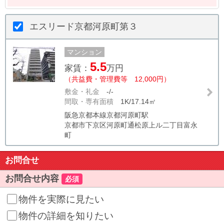
エスリード京都河原町第３
マンション
5.5
家賃：
万円
（共益費・管理費等 12,000円）
敷金・礼金
-/-
間取・専有面積
1K/17.14㎡
阪急京都本線京都河原町駅
京都市下京区河原町通松原上ル二丁目富永
町
お問合せ
お問合せ内容
必須
物件を実際に見たい
物件の詳細を知りたい