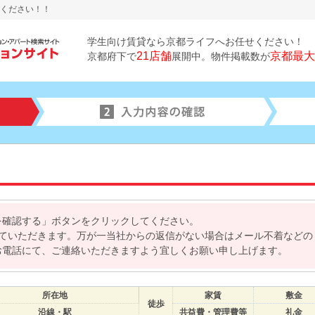
ください！！
学生向け賃貸なら京都ライフへお任せください！
21店舗
京都最大
京都府下で
展開中。物件掲載数が
を確認する」ボタンをクリックしてください。
せていただきます。万が一当社からの返信がない場合はメール不着などの
お電話にて、ご連絡いただきますよう宜しくお願い申し上げます。
所在地
家賃
敷金
徒歩
沿線・駅
共益費・管理費等
礼金