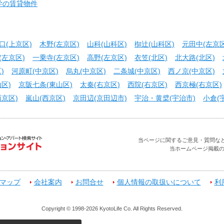
学の賃貸物件
口(上京区)
木野(左京区)
山科(山科区)
椥辻(山科区)
元田中(左京区
(左京区)
一乗寺(左京区)
高野(左京区)
衣笠(北区)
北大路(北区)
)
河原町(中京区)
烏丸(中京区)
二条城(中京区)
西ノ京(中京区)
区)
京阪七条(東山区)
太秦(右京区)
西院(右京区)
西京極(右京区)
京区)
嵐山(西京区)
京田辺(京田辺市)
宇治・黄檗(宇治市)
小倉(
当ページに関するご意見・質問などお問合せ
当ホームページ掲載
マップ
会社案内
お問合せ
個人情報の取扱いについて
利
Copyright © 1998-2026 KyotoLife Co. All Rights Reserved.