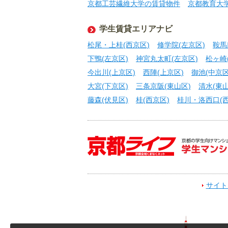
京都工芸繊維大学の賃貸物件
京都教育大
学生賃貸エリアナビ
松尾・上桂(西京区)
修学院(左京区)
鞍馬
下鴨(左京区)
神宮丸太町(左京区)
松ヶ崎
今出川(上京区)
西陣(上京区)
御池(中京区
大宮(下京区)
三条京阪(東山区)
清水(東山
藤森(伏見区)
桂(西京区)
桂川・洛西口(西
サイト