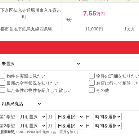
市下京区仏光寺通堀川東入ル喜吉
7.55
-
万円
町
9分
京都市営地下鉄烏丸線四条駅
11,000円
1ヵ月
物件を実際に見たい
物件の詳細を知りた
最新の空室状況を知りたい
お店に行って相談し
似た条件の物件を紹介して欲しい
その他
第1希望
月
日
第2希望
月
日
[営業時間]
9:30～19:00 年中無休（盆・正月を除く）