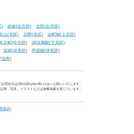
)
岩倉(左京区)
吉田(左京区)
北山(北区)
北野(北区)
出町柳(上京区)
丸太町(中京区)
JR京都駅(下京区)
深草(伏見区)
丹波橋(伏見区)
宇治市)
はoffice@kyoto-life.co.jpへお願いいたします。
の記事、写真、イラストなどは無断掲載を禁じています。
用規約