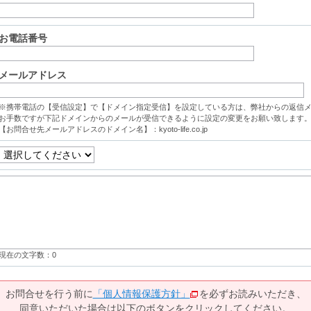
お電話番号
メールアドレス
※携帯電話の【受信設定】で【ドメイン指定受信】を設定している方は、弊社からの返信
お手数ですが下記ドメインからのメールが受信できるように設定の変更をお願い致します
【お問合せ先メールアドレスのドメイン名】：kyoto-life.co.jp
現在の文字数：
0
お問合せを行う前に
「個人情報保護方針」
を必ずお読みいただき、
同意いただいた場合は以下のボタンをクリックしてください。