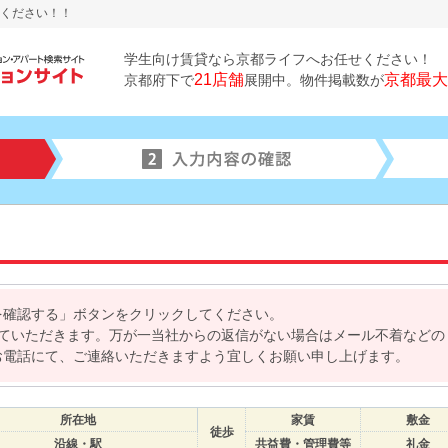
ください！！
学生向け賃貸なら京都ライフへお任せください！
21店舗
京都最大
京都府下で
展開中。物件掲載数が
を確認する」ボタンをクリックしてください。
せていただきます。万が一当社からの返信がない場合はメール不着などの
お電話にて、ご連絡いただきますよう宜しくお願い申し上げます。
所在地
家賃
敷金
徒歩
沿線・駅
共益費・管理費等
礼金