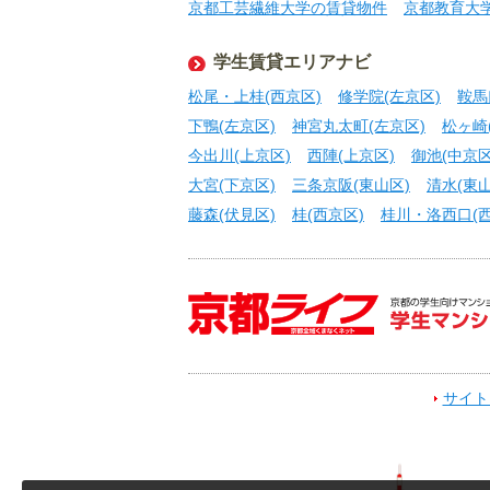
京都工芸繊維大学の賃貸物件
京都教育大
学生賃貸エリアナビ
松尾・上桂(西京区)
修学院(左京区)
鞍馬
下鴨(左京区)
神宮丸太町(左京区)
松ヶ崎
今出川(上京区)
西陣(上京区)
御池(中京区
大宮(下京区)
三条京阪(東山区)
清水(東山
藤森(伏見区)
桂(西京区)
桂川・洛西口(西
サイト