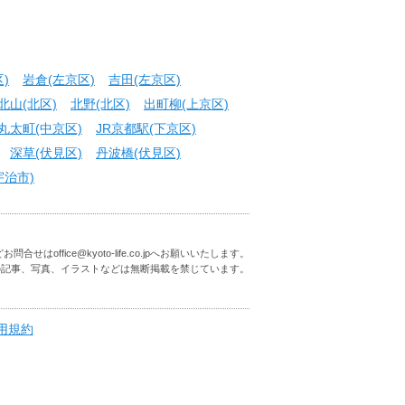
)
岩倉(左京区)
吉田(左京区)
北山(北区)
北野(北区)
出町柳(上京区)
丸太町(中京区)
JR京都駅(下京区)
深草(伏見区)
丹波橋(伏見区)
宇治市)
はoffice@kyoto-life.co.jpへお願いいたします。
の記事、写真、イラストなどは無断掲載を禁じています。
用規約