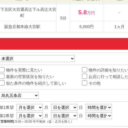
市下京区大宮通高辻下ル高辻大宮
5.8
-
万円
町
5分
阪急京都本線大宮駅
5,000円
1ヵ月
物件を実際に見たい
物件の詳細を知りた
最新の空室状況を知りたい
お店に行って相談し
似た条件の物件を紹介して欲しい
その他
第1希望
月
日
第2希望
月
日
[営業時間]
9:30～19:00 年中無休（盆・正月を除く）