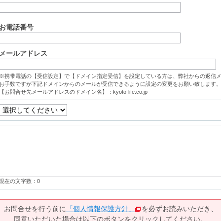
お電話番号
メールアドレス
※携帯電話の【受信設定】で【ドメイン指定受信】を設定している方は、弊社からの返信
お手数ですが下記ドメインからのメールが受信できるように設定の変更をお願い致します
【お問合せ先メールアドレスのドメイン名】：kyoto-life.co.jp
現在の文字数：
0
お問合せを行う前に
「個人情報保護方針」
を必ずお読みいただき、
同意いただいた場合は以下のボタンをクリックしてください。