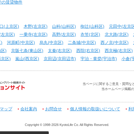
学の賃貸物件
口(上京区)
木野(左京区)
山科(山科区)
椥辻(山科区)
元田中(左京区
(左京区)
一乗寺(左京区)
高野(左京区)
衣笠(北区)
北大路(北区)
)
河原町(中京区)
烏丸(中京区)
二条城(中京区)
西ノ京(中京区)
区)
京阪七条(東山区)
太秦(右京区)
西院(右京区)
西京極(右京区)
京区)
嵐山(西京区)
京田辺(京田辺市)
宇治・黄檗(宇治市)
小倉(
当ページに関するご意見・質問などお問合せ
当ホームページ掲載
マップ
会社案内
お問合せ
個人情報の取扱いについて
利
Copyright © 1998-2026 KyotoLife Co. All Rights Reserved.