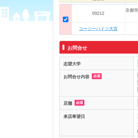
京都
09212
コージーハイツ大宮
お問合せ
志望大学
お問合せ内容
店舗
来店希望日