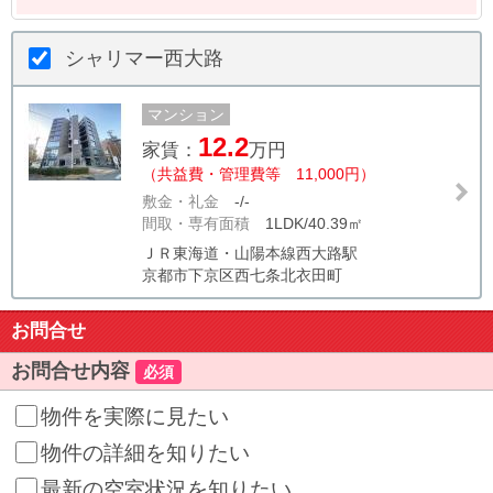
シャリマー西大路
マンション
12.2
家賃：
万円
（共益費・管理費等 11,000円）
敷金・礼金
-/-
間取・専有面積
1LDK/40.39㎡
ＪＲ東海道・山陽本線西大路駅
京都市下京区西七条北衣田町
お問合せ
お問合せ内容
必須
物件を実際に見たい
物件の詳細を知りたい
最新の空室状況を知りたい