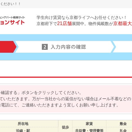
ください！！
学生向け賃貸なら京都ライフへお任せください！
21店舗
京都最大
京都府下で
展開中。物件掲載数が
を確認する」ボタンをクリックしてください。
せていただきます。万が一当社からの返信がない場合はメール不着などの
お電話にて、ご連絡いただきますよう宜しくお願い申し上げます。
所在地
家賃
敷金
徒歩
沿線・駅
共益費・管理費等
礼金