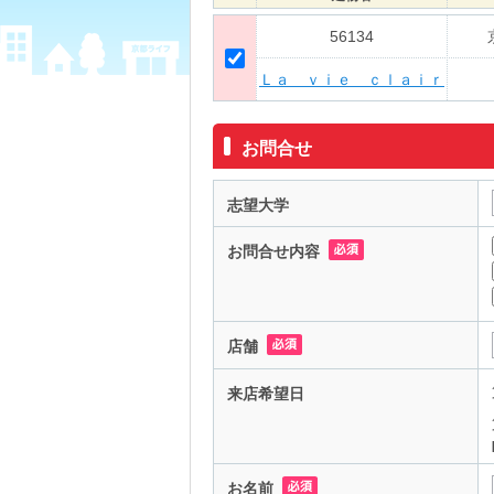
56134
Ｌａ ｖｉｅ ｃｌａｉｒ
お問合せ
志望大学
お問合せ内容
店舗
来店希望日
お名前