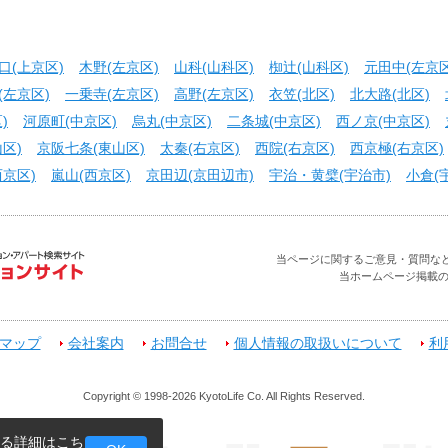
口(上京区)
木野(左京区)
山科(山科区)
椥辻(山科区)
元田中(左京区
(左京区)
一乗寺(左京区)
高野(左京区)
衣笠(北区)
北大路(北区)
)
河原町(中京区)
烏丸(中京区)
二条城(中京区)
西ノ京(中京区)
区)
京阪七条(東山区)
太秦(右京区)
西院(右京区)
西京極(右京区)
京区)
嵐山(西京区)
京田辺(京田辺市)
宇治・黄檗(宇治市)
小倉(
当ページに関するご意見・質問などお問合せ
当ホームページ掲載
マップ
会社案内
お問合せ
個人情報の取扱いについて
利
Copyright © 1998-2026 KyotoLife Co. All Rights Reserved.
する詳細は
こち