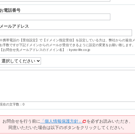
お電話番号
メールアドレス
※携帯電話の【受信設定】で【ドメイン指定受信】を設定している方は、弊社からの返信
お手数ですが下記ドメインからのメールが受信できるように設定の変更をお願い致します
【お問合せ先メールアドレスのドメイン名】：kyoto-life.co.jp
現在の文字数：
0
お問合せを行う前に
「個人情報保護方針」
を必ずお読みいただき、
同意いただいた場合は以下のボタンをクリックしてください。