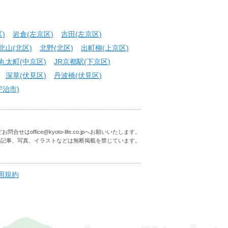
)
岩倉(左京区)
吉田(左京区)
北山(北区)
北野(北区)
出町柳(上京区)
丸太町(中京区)
JR京都駅(下京区)
深草(伏見区)
丹波橋(伏見区)
宇治市)
はoffice@kyoto-life.co.jpへお願いいたします。
の記事、写真、イラストなどは無断掲載を禁じています。
用規約