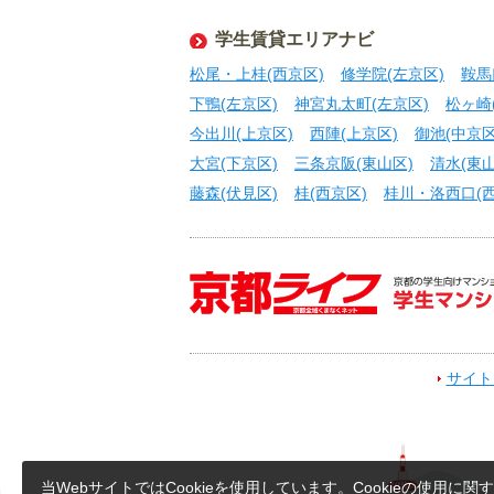
学生賃貸エリアナビ
松尾・上桂(西京区)
修学院(左京区)
鞍馬
下鴨(左京区)
神宮丸太町(左京区)
松ヶ崎
今出川(上京区)
西陣(上京区)
御池(中京区
大宮(下京区)
三条京阪(東山区)
清水(東山
藤森(伏見区)
桂(西京区)
桂川・洛西口(西
サイト
当WebサイトではCookieを使用しています。Cookieの使用に関