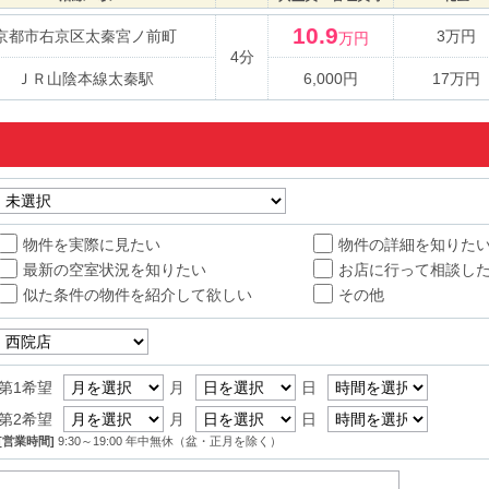
10.9
京都市右京区太秦宮ノ前町
3万円
万円
4分
ＪＲ山陰本線太秦駅
6,000円
17万円
物件を実際に見たい
物件の詳細を知りた
最新の空室状況を知りたい
お店に行って相談し
似た条件の物件を紹介して欲しい
その他
第1希望
月
日
第2希望
月
日
[営業時間]
9:30～19:00 年中無休（盆・正月を除く）