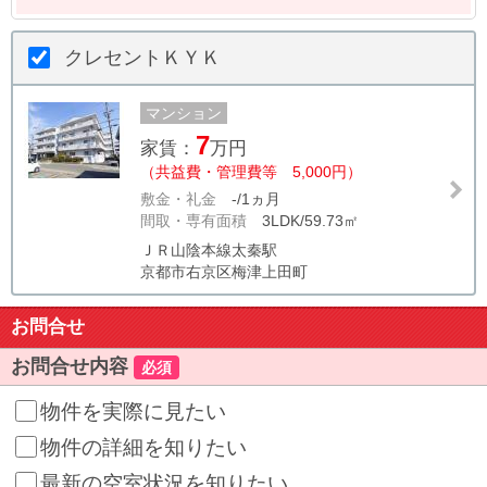
クレセントＫＹＫ
マンション
7
家賃：
万円
（共益費・管理費等 5,000円）
敷金・礼金
-/1ヵ月
間取・専有面積
3LDK/59.73㎡
ＪＲ山陰本線太秦駅
京都市右京区梅津上田町
お問合せ
お問合せ内容
必須
物件を実際に見たい
物件の詳細を知りたい
最新の空室状況を知りたい