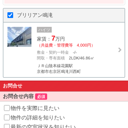
ブリリアン鳴滝
ハイツ
7
家賃：
万円
（共益費・管理費等 4,000円）
敷金・契約一時金
-/-
間取・専有面積
2LDK/46.86㎡
ＪＲ山陰本線花園駅
京都市右京区鳴滝川西町
お問合せ
お問合せ内容
必須
物件を実際に見たい
物件の詳細を知りたい
最新の空室状況を知りたい