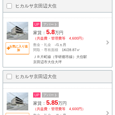
ヒカルサ京田辺大住
UP
アパート
5.8
家賃：
万円
（共益費・管理費等 4,600円）
敷金・礼金
-/1ヵ月
お気に入り追
間取・専有面積
1K/28.87㎡
加
ＪＲ片町線（学研都市線）大住駅
京田辺市大住大坪
ヒカルサ京田辺大住
UP
アパート
5.85
家賃：
万円
（共益費・管理費等 4,600円）