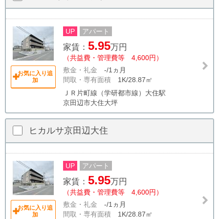
UP
アパート
5.95
家賃：
万円
（共益費・管理費等 4,600円）
敷金・礼金
-/1ヵ月
お気に入り追
間取・専有面積
1K/28.87㎡
加
ＪＲ片町線（学研都市線）大住駅
京田辺市大住大坪
ヒカルサ京田辺大住
UP
アパート
5.95
家賃：
万円
（共益費・管理費等 4,600円）
敷金・礼金
-/1ヵ月
お気に入り追
間取・専有面積
1K/28.87㎡
加