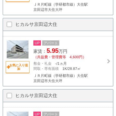
ＪＲ片町線（学研都市線）大住駅
京田辺市大住大坪
ヒカルサ京田辺大住
UP
アパート
5.95
家賃：
万円
（共益費・管理費等 4,600円）
敷金・礼金
-/1ヵ月
お気に入り追
間取・専有面積
1K/28.87㎡
加
ＪＲ片町線（学研都市線）大住駅
京田辺市大住大坪
ヒカルサ京田辺大住
UP
アパート