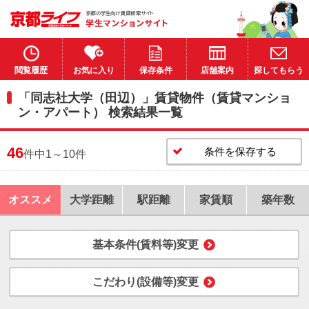
閲覧履歴
お気に入り
保存条件
店舗案内
探してもらう
「同志社大学（田辺）」賃貸物件（賃貸マンショ
ン・アパート） 検索結果一覧
46
条件を保存する
件中1～10件
オススメ
大学距離
駅距離
家賃順
築年数
基本条件(賃料等)変更
こだわり(設備等)変更