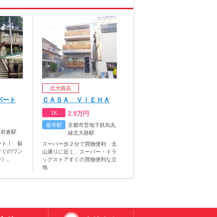
北大路店
パート
ＣＡＳＡ ＶＩＥＨＡ
1K
2.9
万円
最寄駅
京都市営地下鉄烏丸
線岩倉駅
線北大路駅
ート！ 叡
スーパー歩２分で買物便利 北
すぐのワン
山通りに近く、スーパー・ドラ
分）。
ッグストアすぐの買物便利な立
地