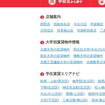
店舗案内
西院店
四条烏丸店
今出川店
丹波橋店
京田辺店
伏見桃山店
河原町四条店
二
大学別賃貸物件情報
京都大学の賃貸物件
同志社大学(今出川)
龍谷大学の賃貸物件
佛教大学の賃貸物件
京都工芸繊維大学の賃貸物件
京都教育大
学生賃貸エリアナビ
松尾・上桂(西京区)
修学院(左京区)
鞍馬
下鴨(左京区)
神宮丸太町(左京区)
松ヶ崎
今出川(上京区)
西陣(上京区)
御池(中京区
大宮(下京区)
三条京阪(東山区)
清水(東山