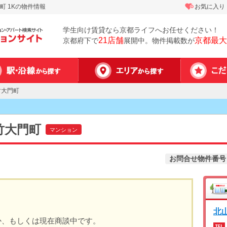
 1Kの物件情報
お気に入り
学生向け賃貸なら京都ライフへお任せください！
21店舗
京都最大
京都府下で
展開中。物件掲載数が
竹大門町
竹大門町
マンション
お問合せ物件番号
北
か、もしくは現在商談中です。