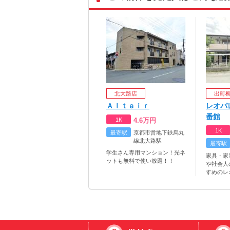
北大路店
出町
Ａｌｔａｉｒ
レオパ
番館
1K
4.6
万円
1K
最寄駅
京都市営地下鉄烏丸
線北大路駅
最寄駅
学生さん専用マンション！光ネ
家具・家
ットも無料で使い放題！！
や社会人
すめのレ