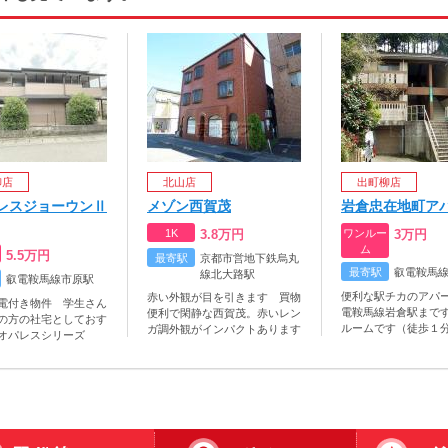
柳店
北山店
出町柳店
レスジョーウンⅡ
メゾン西賀茂
岩倉忠在地町ア
1K
3.8
万円
ワンルー
3
万円
ム
5.5
万円
最寄駅
京都市営地下鉄烏丸
最寄駅
叡電鞍馬
線北大路駅
叡電鞍馬線市原駅
便利な駅チカのアパ
赤い外観が目を引きます 買物
電付き物件 学生さん
電鞍馬線岩倉駅まで
便利で閑静な西賀茂。赤いレン
の方の社宅としておす
ルームです（徒歩１
ガ調外観がインパクトあります
オパレスシリーズ