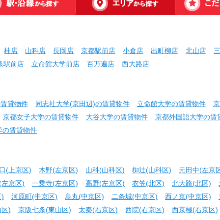
桂店
山科店
長岡店
京都駅前店
小倉店
出町柳店
北山店
条駅前店
立命館大学前店
百万遍店
西大路店
の賃貸物件
同志社大学(京田辺)の賃貸物件
立命館大学の賃貸物件
京
京都女子大学の賃貸物件
大谷大学の賃貸物件
京都外国語大学の賃
学の賃貸物件
口(上京区)
木野(左京区)
山科(山科区)
椥辻(山科区)
元田中(左京区
(左京区)
一乗寺(左京区)
高野(左京区)
衣笠(北区)
北大路(北区)
)
河原町(中京区)
烏丸(中京区)
二条城(中京区)
西ノ京(中京区)
区)
京阪七条(東山区)
太秦(右京区)
西院(右京区)
西京極(右京区)