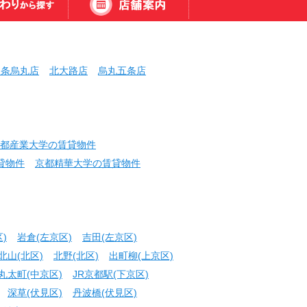
三条烏丸店
北大路店
烏丸五条店
都産業大学の賃貸物件
貸物件
京都精華大学の賃貸物件
)
岩倉(左京区)
吉田(左京区)
北山(北区)
北野(北区)
出町柳(上京区)
丸太町(中京区)
JR京都駅(下京区)
深草(伏見区)
丹波橋(伏見区)