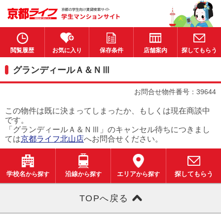
閲覧履歴
お気に入り
保存条件
店舗案内
探してもらう
グランディールＡ＆ＮⅢ
お問合せ物件番号：39644
この物件は既に決まってしまったか、もしくは現在商談中
です。
「グランディールＡ＆ＮⅢ」のキャンセル待ちにつきまし
ては
京都ライフ北山店
へお問合せください。
学校名
から探す
沿線
から探す
エリア
から探す
探してもらう
TOPへ戻る