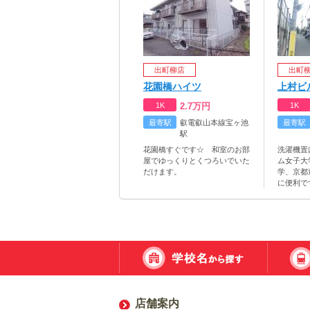
出町柳店
出町
花園橋ハイツ
上村ビ
1K
2.7
万円
1K
最寄駅
叡電叡山本線宝ヶ池
最寄駅
駅
花園橋すぐです☆ 和室のお部
洗濯機置
屋でゆっくりとくつろいでいた
ム女子大
だけます。
学、京都
に便利で
店舗案内