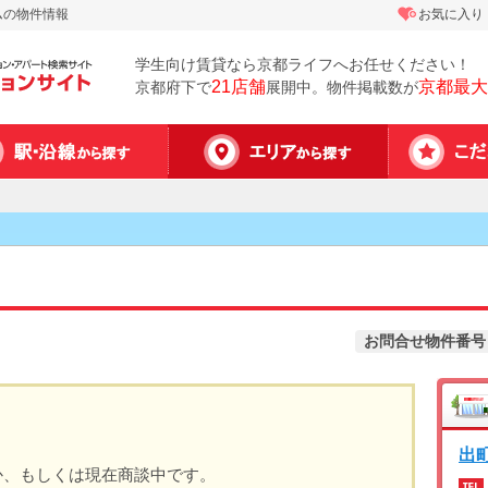
ムの物件情報
お気に入り
学生向け賃貸なら京都ライフへお任せください！
21店舗
京都最大
京都府下で
展開中。物件掲載数が
お問合せ物件番号
出
か、もしくは現在商談中です。