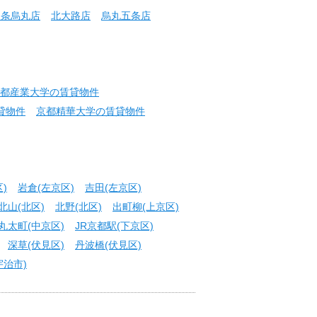
三条烏丸店
北大路店
烏丸五条店
都産業大学の賃貸物件
貸物件
京都精華大学の賃貸物件
)
岩倉(左京区)
吉田(左京区)
北山(北区)
北野(北区)
出町柳(上京区)
丸太町(中京区)
JR京都駅(下京区)
深草(伏見区)
丹波橋(伏見区)
宇治市)