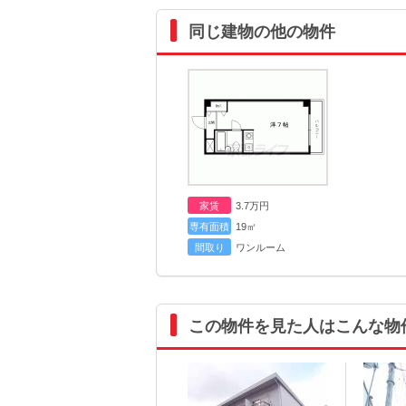
同じ建物の他の物件
家賃
3.7
万円
専有面積
19㎡
間取り
ワンルーム
この物件を見た人はこんな物