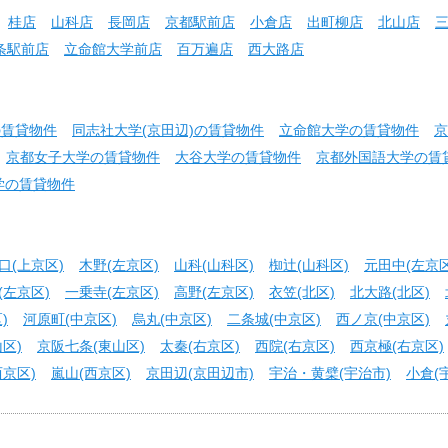
桂店
山科店
長岡店
京都駅前店
小倉店
出町柳店
北山店
条駅前店
立命館大学前店
百万遍店
西大路店
の賃貸物件
同志社大学(京田辺)の賃貸物件
立命館大学の賃貸物件
京
京都女子大学の賃貸物件
大谷大学の賃貸物件
京都外国語大学の賃
学の賃貸物件
口(上京区)
木野(左京区)
山科(山科区)
椥辻(山科区)
元田中(左京区
(左京区)
一乗寺(左京区)
高野(左京区)
衣笠(北区)
北大路(北区)
)
河原町(中京区)
烏丸(中京区)
二条城(中京区)
西ノ京(中京区)
区)
京阪七条(東山区)
太秦(右京区)
西院(右京区)
西京極(右京区)
京区)
嵐山(西京区)
京田辺(京田辺市)
宇治・黄檗(宇治市)
小倉(