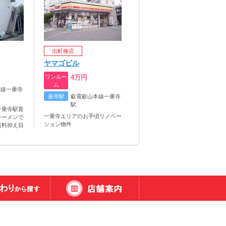
出町柳店
ヤマゴビル
ワンルー
4
万円
ム
本線一乗寺
最寄駅
叡電叡山本線一乗寺
駅
一乗寺駅直
一乗寺エリアのお手頃リノベー
ラーメンで
ション物件
賃料抑え目