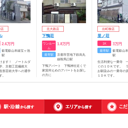
柳店
北大路店
出町柳店
ル
下鴨荘
里ノ荘
2.6
万円
ワンルー
1.8
万円
1K
3
万円
ム
叡電叡山本線宝ヶ池
最寄駅
叡電叡山
最寄駅
京都市営地下鉄烏丸
駅
駅
線鞍馬口駅
けます！ ノートルダ
生活利便な一乗寺 
下鴨アパート 下鴨神社近くで
学、京都工芸繊維大
ぐの１ＤＫです。 
家賃抑えめのアパートをお探し
造形芸術大学への通学
お馴染みの一乗寺の
の方に
す。
１ＤＫです。