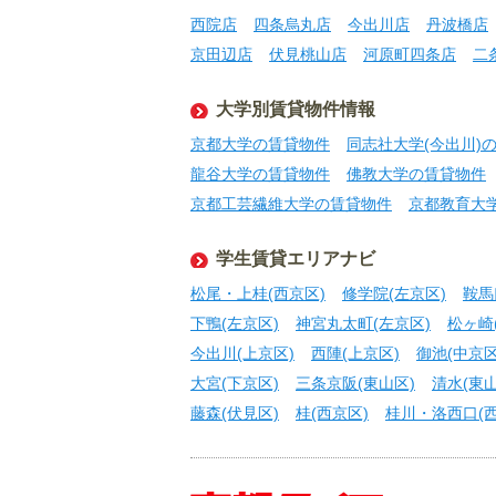
西院店
四条烏丸店
今出川店
丹波橋店
京田辺店
伏見桃山店
河原町四条店
二
大学別賃貸物件情報
京都大学の賃貸物件
同志社大学(今出川)
龍谷大学の賃貸物件
佛教大学の賃貸物件
京都工芸繊維大学の賃貸物件
京都教育大
学生賃貸エリアナビ
松尾・上桂(西京区)
修学院(左京区)
鞍馬
下鴨(左京区)
神宮丸太町(左京区)
松ヶ崎
今出川(上京区)
西陣(上京区)
御池(中京区
大宮(下京区)
三条京阪(東山区)
清水(東山
藤森(伏見区)
桂(西京区)
桂川・洛西口(西