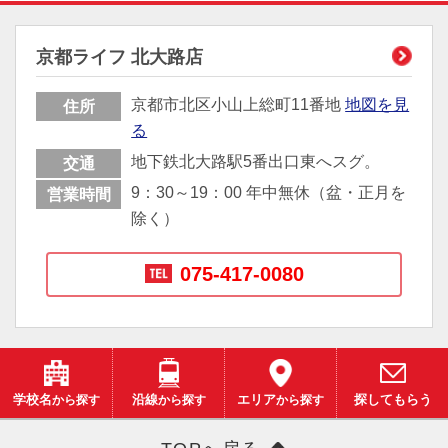
京都ライフ 北大路店
京都市北区小山上総町11番地
地図を見
住所
る
地下鉄北大路駅5番出口東へスグ。
交通
9：30～19：00 年中無休（盆・正月を
営業時間
除く）
075-417-0080
学校名
から探す
沿線
から探す
エリア
から探す
探してもらう