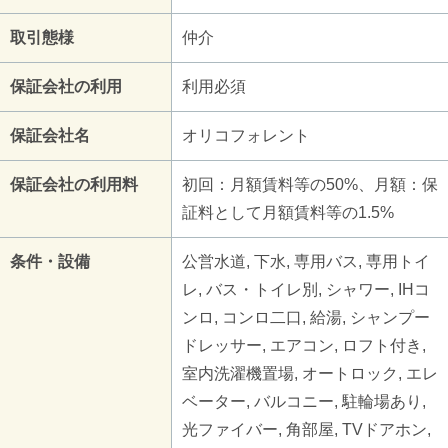
取引態様
仲介
保証会社の利用
利用必須
保証会社名
オリコフォレント
保証会社の利用料
初回：月額賃料等の50%、月額：保
証料として月額賃料等の1.5%
条件・設備
公営水道, 下水, 専用バス, 専用トイ
レ, バス・トイレ別, シャワー, IHコ
ンロ, コンロ二口, 給湯, シャンプー
ドレッサー, エアコン, ロフト付き,
室内洗濯機置場, オートロック, エレ
ベーター, バルコニー, 駐輪場あり,
光ファイバー, 角部屋, TVドアホン,